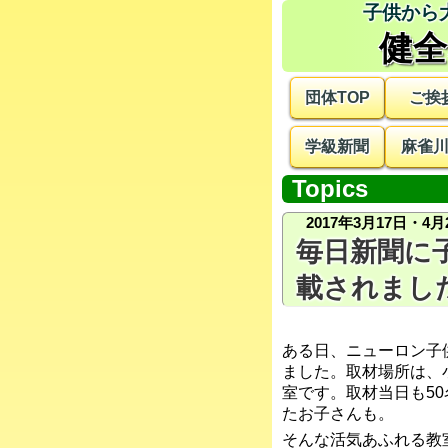
健全
団体TOP
ご挨
学級新聞
麻雀
Topics
2017年3月17日・4月
毎日新聞に
載されまし
ある日、ニューロン子
ました。取材場所は、
室です。取材当日も5
たお子さんも。
そんな活気あふれる教