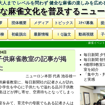
な麻雀文化を普及する
ニュー
拶
団体概要
メディア
トピックス
ｽﾀｯﾌ募集
提
川柳
初級脱出
最新情報
ＩＱ論文
動画視聴
子
24日
毎日新聞 夕
子供麻雀教室の記事が掲
毎日新聞 朝
4都県9教室
た
室
を紹介
「集中力・
ニューロン本部 代表 池谷雄一
と実感
供麻雀教室に、毎日新聞社の記者さんが訪れ
小学生を中心に子供たちで溢れる品川子供教
0名ほどが押し寄せ、空席待ちとなってしまっ
室をみて、育児中の母親でもある記者さんは