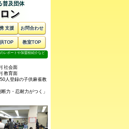
ロン
携 支援
お問合わせ
供TOP
教室TOP
刊 社会面
刊 教育面
150人登録の
子供麻雀教
判断力・忍耐力がつく」