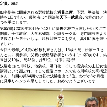
定員
68名
四半期毎に開催される選抜競技会
満貫全席
。予選、準決勝、決
勝を1日で行い、優勝者は全国決勝
天下一武道会
8名枠のひと
つを手にします。
第65期は2016年10月から12月に提携各校で入賞した68名にて
開催。子供教室、大学麻雀部、公認サークル、専門施設等より
選抜された選手たちは、現役競技プロを交え、真剣に腕を競い
ました。
今回の最年少14歳の松原利奈さんは、15歳の兄、松原一生さ
んと共に初参加。父親は優勝経験者というすごい家族です。結
果は父19位、兄43位、妹51位。将来に期待!
決勝進出は川崎校、池袋校、溝口校、そして横浜校の主任女性
講師という顔ぶれ。そして優勝はホームである川崎校の高橋涼
さん。前回の第64期では初の決勝進出で3位。わずか3か月後
に見事リベンジを果たしました。おめでとうございます!