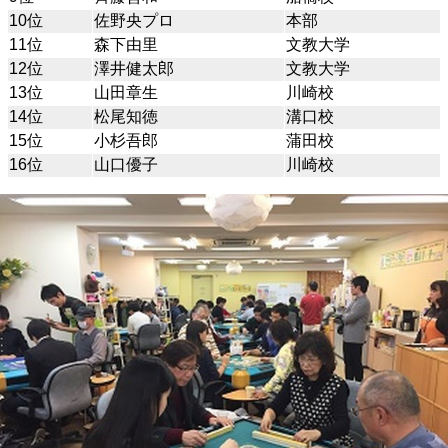
10位
佐野央プロ
本部
11位
森下由里
文教大学
12位
澤井健太郎
文教大学
13位
山田章生
川崎校
14位
松尾知徳
溝口校
15位
小杉吾郎
蒲田校
16位
山口優子
川崎校