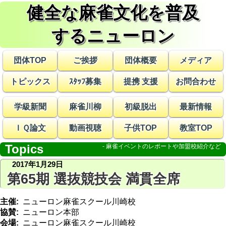
健全な麻雀文化を普及
する
ニューロン
団体TOP
ご挨拶
団体概要
メディア
トピックス
ｽﾀｯﾌ募集
提携 支援
お問合わせ
学級新聞
麻雀川柳
初級脱出
最新情報
ＩＱ論文
動画視聴
子供TOP
教室TOP
Topics
2017年1月29日
第65期 選抜競技会 満貫全席
主催
ニューロン麻雀スクール川崎校
協賛
ニューロン本部
会場
ニューロン麻雀スクール川崎校