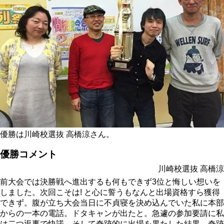
優勝は川崎校選抜 高橋涼さん。
優勝コメント
川崎校選抜 高橋涼
前大会では決勝戦へ進出するも何もできず3位と悔しい想いを
しました。次回こそは! と心に誓うもなんと出場資格すら獲得
できず。腹が立ち大会当日に不貞寝を決め込んでいた私に本部
からの一本の電話。ドタキャンが出たと。急遽の参加要請に私
は二つ返事で快諾。そして奇跡的に出場を果たした結果、奇跡