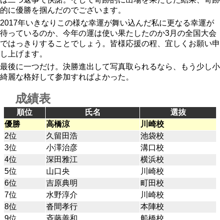
的に優勝を掴んだのでございます。
2017年いきなりこの様な幸運が舞い込んだ私に更なる幸運が
待っているのか、今年の運は使い果たしたのか3月の全国大会
ではっきりすることでしょう。皆様応援の程、宜しくお願い申
し上げます。
最後に一つだけ。決勝進出して写真取られるなら、もう少し小
綺麗な格好して参加すればよかった。
成績表
順位
氏名
選抜
優勝
高橋涼
川崎校
2位
久留田浩
池袋校
3位
小澤治彦
溝口校
4位
深田雅江
横浜校
5位
山口央
川崎校
6位
吉原典明
町田校
7位
水野淳介
川崎校
8位
沓間孝行
本陣校
9位
斉藤善和
船橋校