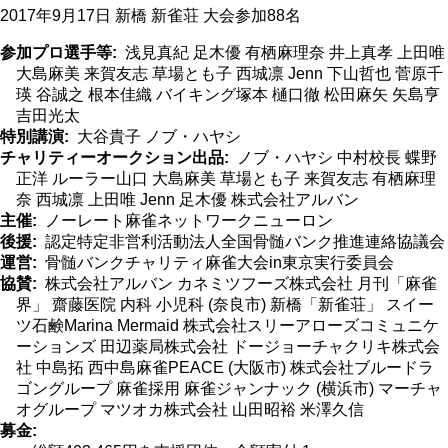
2017年9月17日 新橋 新雀荘 大会参加88名
参加プロ選手等
浅見真紀 足木優 有栖麻理奈 井上真孝 上田唯
大島麻美 来賀友志 草場とも子 西城凛 Jenn 下山哲也 菅原千
瑛 谷誠之 根本佳織 バイキング塚本 樋口徹 松田麻矢 矢島亨
吉田光太
特別講演
大谷貴子 ノブ・ハヤシ
チャリティーオークション出品
ノブ・ハヤシ 中村校長 蝶野
正洋 ルーラー山口 大島麻美 草場とも子 来賀友志 有栖麻理
奈 西城凛 上田唯 Jenn 足木優 株式会社アルバン
主催
ノーレート麻雀ネットワークニューロン
後援
認定特定非営利活動法人全国骨髄バンク推進連絡協議会
運営
骨髄バンクチャリティ麻雀大会in東京実行委員会
協賛
株式会社アルバン カネミツフーズ株式会社 月刊「麻雀
界」 齋藤医院 内科 小児科 (奈良市) 新橋「新雀荘」 スイー
ツ石鹸Marina Mermaid 株式会社スリーアローズコミュニケ
ーションズ 田辺薬局株式会社 ドージョーチャクリキ株式会
社 中島拓 西中島麻雀PEACE (大阪市) 株式会社ブルードラ
ゴングループ 麻雀採用 麻雀ジャンナック (横浜市) マーチャ
オグループ マツオカ株式会社 山田昭裕 米澤久信
募金