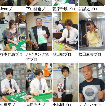
Jennプロ
下山哲也プロ
菅原千瑛プロ
谷誠之プロ
根本佳織プロ
バイキング塚
樋口徹プロ
松田麻矢プロ
本プロ
矢島亨プロ
吉田光太プロ
小林剛プロ
ノブ・ハヤシ