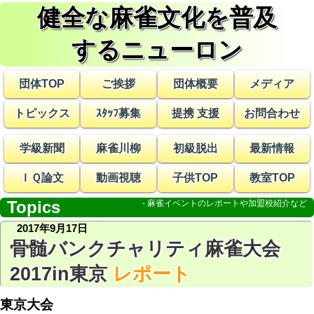
健全な麻雀文化を普及
する
ニューロン
団体TOP
ご挨拶
団体概要
メディア
トピックス
ｽﾀｯﾌ募集
提携 支援
お問合わせ
学級新聞
麻雀川柳
初級脱出
最新情報
ＩＱ論文
動画視聴
子供TOP
教室TOP
Topics
2017年9月17日
骨髄バンクチャリティ麻雀大会
2017in東京
レポート
東京大会