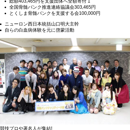
総額403,465円を支援団体へ全額寄付
1
全国骨髄バンク推進連絡協議会303,465円
とくしま骨髄バンクを支援する会100,000円
ニューロン西日本統括山口明大主幹
自らの白血病体験を元に啓蒙活動
競技プロや著名人が集結!