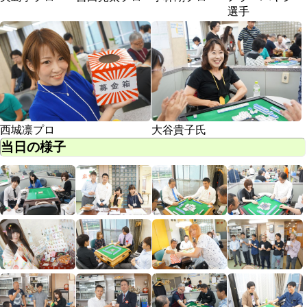
選手
西城凛プロ
大谷貴子氏
当日の様子