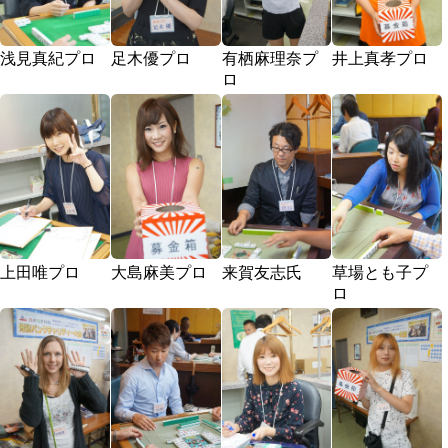
浅見真紀プロ
足木優プロ
有栖麻理奈プ
井上真孝プロ
ロ
上田唯プロ
大島麻美プロ
来賀友志氏
草場とも子プ
ロ