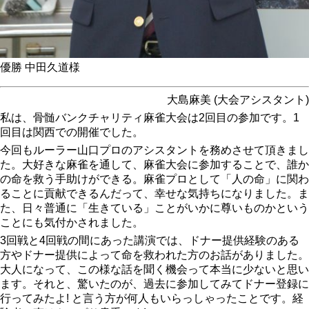
優勝 中田久道様
大島麻美 (大会アシスタント)
私は、骨髄バンクチャリティ麻雀大会は2回目の参加です。1
回目は関西での開催でした。
今回もルーラー山口プロのアシスタントを務めさせて頂きまし
た。大好きな麻雀を通して、麻雀大会に参加することで、誰か
の命を救う手助けができる。麻雀プロとして「人の命」に関わ
ることに貢献できるんだって、幸せな気持ちになりました。ま
た、日々普通に「生きている」ことがいかに尊いものかという
ことにも気付かされました。
3回戦と4回戦の間にあった講演では、ドナー提供経験のある
方やドナー提供によって命を救われた方のお話がありました。
大人になって、この様な話を聞く機会って本当に少ないと思い
ます。それと、驚いたのが、過去に参加してみてドナー登録に
行ってみたよ! と言う方が何人もいらっしゃったことです。経