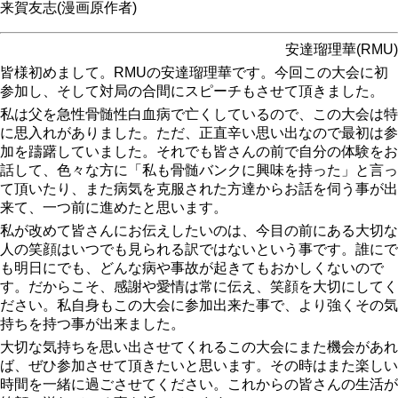
来賀友志(漫画原作者)
安達瑠理華(RMU)
皆様初めまして。RMUの安達瑠理華です。今回この大会に初
参加し、そして対局の合間にスピーチもさせて頂きました。
私は父を急性骨髄性白血病で亡くしているので、この大会は特
に思入れがありました。ただ、正直辛い思い出なので最初は参
加を躊躇していました。それでも皆さんの前で自分の体験をお
話して、色々な方に「私も骨髄バンクに興味を持った」と言っ
て頂いたり、また病気を克服された方達からお話を伺う事が出
来て、一つ前に進めたと思います。
私が改めて皆さんにお伝えしたいのは、今目の前にある大切な
人の笑顔はいつでも見られる訳ではないという事です。誰にで
も明日にでも、どんな病や事故が起きてもおかしくないので
す。だからこそ、感謝や愛情は常に伝え、笑顔を大切にしてく
ださい。私自身もこの大会に参加出来た事で、より強くその気
持ちを持つ事が出来ました。
大切な気持ちを思い出させてくれるこの大会にまた機会があれ
ば、ぜひ参加させて頂きたいと思います。その時はまた楽しい
時間を一緒に過ごさせてください。これからの皆さんの生活が