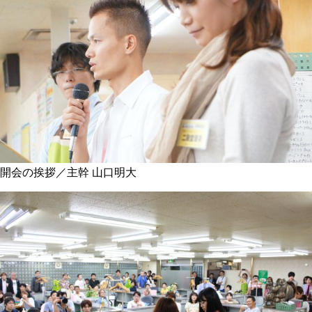
開会の挨拶／主幹 山口明大