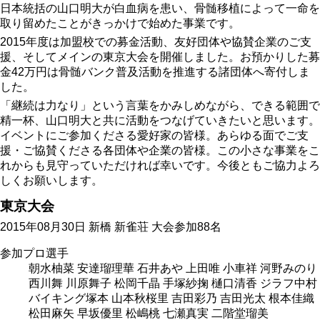
日本統括の山口明大が白血病を患い、骨髄移植によって一命を
取り留めたことがきっかけで始めた事業です。
2015年度は加盟校での募金活動、友好団体や協賛企業のご支
援、そしてメインの東京大会を開催しました。お預かりした募
金42万円は骨髄バンク普及活動を推進する諸団体へ寄付しま
した。
「継続は力なり」という言葉をかみしめながら、できる範囲で
精一杯、山口明大と共に活動をつなげていきたいと思います。
イベントにご参加くださる愛好家の皆様。あらゆる面でご支
援・ご協賛くださる各団体や企業の皆様。この小さな事業をこ
れからも見守っていただければ幸いです。今後ともご協力よろ
しくお願いします。
東京大会
2015年08月30日 新橋 新雀荘 大会参加88名
参加プロ選手
朝水柚菜 安達瑠理華 石井あや 上田唯 小車祥 河野みのり
西川舞 川原舞子 松岡千晶 手塚紗掬 樋口清香 ジラフ中村
バイキング塚本 山本秋桜里 吉田彩乃 吉田光太 根本佳織
松田麻矢 早坂優里 松嶋桃 七瀬真実 二階堂瑠美