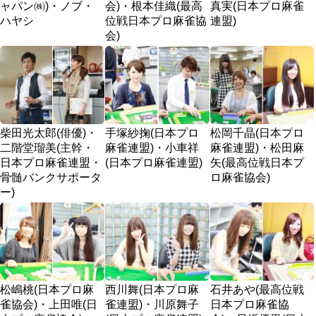
ャパン㈱)・ノブ・
会)・根本佳織(最高
真実(日本プロ麻雀
ハヤシ
位戦日本プロ麻雀協
連盟)
会)
柴田光太郎(俳優)・
手塚紗掬(日本プロ
松岡千晶(日本プロ
二階堂瑠美(主幹・
麻雀連盟)・小車祥
麻雀連盟)・松田麻
日本プロ麻雀連盟・
(日本プロ麻雀連盟)
矢(最高位戦日本プ
骨髄バンクサポータ
ロ麻雀協会)
ー)
松嶋桃(日本プロ麻
西川舞(日本プロ麻
石井あや(最高位戦
雀協会)・上田唯(日
雀連盟)・川原舞子
日本プロ麻雀協