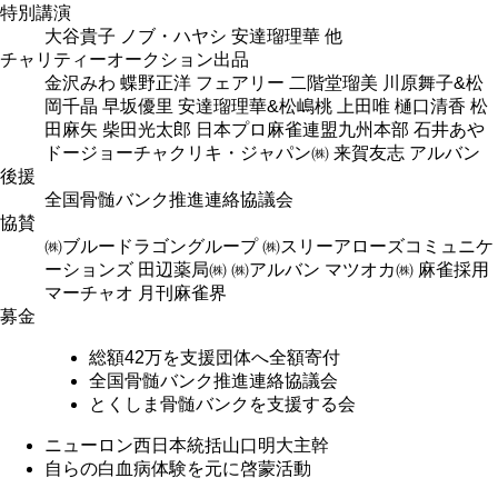
特別講演
大谷貴子 ノブ・ハヤシ 安達瑠理華 他
チャリティーオークション出品
金沢みわ 蝶野正洋 フェアリー 二階堂瑠美 川原舞子&松
岡千晶 早坂優里 安達瑠理華&松嶋桃 上田唯 樋口清香 松
田麻矢 柴田光太郎 日本プロ麻雀連盟九州本部 石井あや
ドージョーチャクリキ・ジャパン㈱ 来賀友志 アルバン
後援
全国骨髄バンク推進連絡協議会
協賛
㈱ブルードラゴングループ ㈱スリーアローズコミュニケ
ーションズ 田辺薬局㈱ ㈱アルバン マツオカ㈱ 麻雀採用
マーチャオ 月刊麻雀界
募金
総額42万を支援団体へ全額寄付
全国骨髄バンク推進連絡協議会
とくしま骨髄バンクを支援する会
ニューロン西日本統括山口明大主幹
自らの白血病体験を元に啓蒙活動