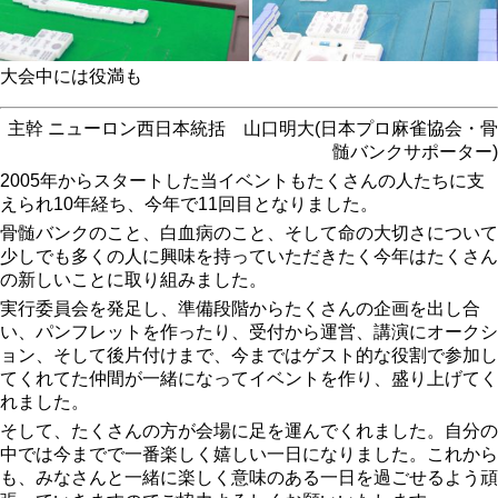
大会中には役満も
主幹 ニューロン西日本統括 山口明大(日本プロ麻雀協会・骨
髄バンクサポーター)
2005年からスタートした当イベントもたくさんの人たちに支
えられ10年経ち、今年で11回目となりました。
骨髄バンクのこと、白血病のこと、そして命の大切さについて
少しでも多くの人に興味を持っていただきたく今年はたくさん
の新しいことに取り組みました。
実行委員会を発足し、準備段階からたくさんの企画を出し合
い、パンフレットを作ったり、受付から運営、講演にオークシ
ョン、そして後片付けまで、今まではゲスト的な役割で参加し
てくれてた仲間が一緒になってイベントを作り、盛り上げてく
れました。
そして、たくさんの方が会場に足を運んでくれました。自分の
中では今までで一番楽しく嬉しい一日になりました。これから
も、みなさんと一緒に楽しく意味のある一日を過ごせるよう頑