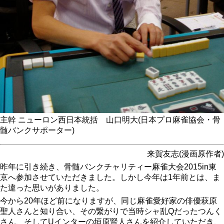
主幹 ニューロン西日本統括 山口明大(日本プロ麻雀協会・骨
髄バンクサポーター)
来賀友志(漫画原作者)
昨年に引き続き、骨髄バンクチャリティー麻雀大会2015in東
京へ参加させていただきました。しかし今年は1年前とは、ま
た違った思いがありました。
今から20年ほど前になりますが、同じ麻雀愛好家の俳優萩原
聖人さんと知り合い、その繋がりで当時シャ乱Qだったつんく
さん、そしてUインターの垣原賢人さんを紹介していただき、