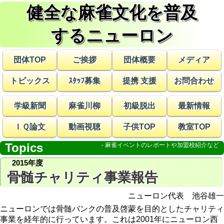
健全な麻雀文化を普及
する
ニューロン
団体TOP
ご挨拶
団体概要
メディア
トピックス
ｽﾀｯﾌ募集
提携 支援
お問合わせ
学級新聞
麻雀川柳
初級脱出
最新情報
ＩＱ論文
動画視聴
子供TOP
教室TOP
Topics
2015年度
骨髄チャリティ事業報告
ニューロン代表 池谷雄一
ニューロンでは骨髄バンクの普及啓蒙を目的としたチャリティ
事業を経年的に行っています。これは2001年にニューロン西