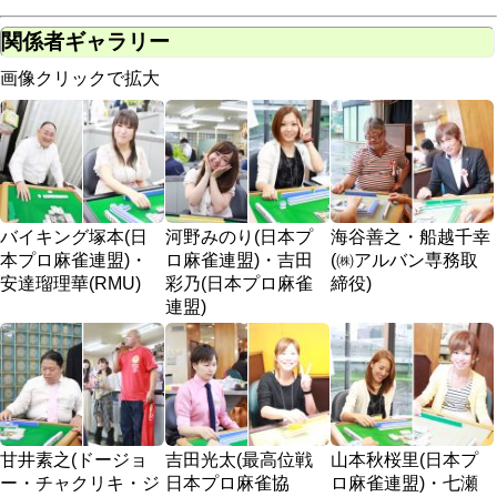
関係者ギャラリー
画像クリックで拡大
バイキング塚本(日
河野みのり(日本プ
海谷善之・船越千幸
本プロ麻雀連盟)・
ロ麻雀連盟)・吉田
(㈱アルバン専務取
安達瑠理華(RMU)
彩乃(日本プロ麻雀
締役)
連盟)
甘井素之(ドージョ
吉田光太(最高位戦
山本秋桜里(日本プ
ー・チャクリキ・ジ
日本プロ麻雀協
ロ麻雀連盟)・七瀬