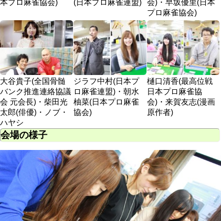
本プロ麻雀協会)
(日本プロ麻雀連盟)
会)・早坂優里(日本
プロ麻雀協会)
大谷貴子(全国骨髄
ジラフ中村(日本プ
樋口清香(最高位戦
バンク推進連絡協議
ロ麻雀連盟)・朝水
日本プロ麻雀協
会 元会長)・柴田光
柚菜(日本プロ麻雀
会)・来賀友志(漫画
太郎(俳優)・ノブ・
協会)
原作者)
ハヤシ
会場の様子