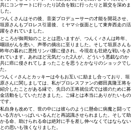
共にコンサートに行ったり試合を観に行ったりと親交を深めま
した。
つんくさんはその後、音楽プロデューサーの才能を開花させ、
垣原さんもプロレス引退後、ミヤマ☆仮面として東奔西走の活
躍をされていました。
ところが御周知のこととは思いますが、つんく♂さんは昨年、
咽頭がんを患い、声帯の摘出に至りました。そして垣原さんも
昨年の暮れに悪性リンパ腫に侵され、今現在も壮絶な戦いをさ
れています。あれほど元気だった2人が、どういう悪戯なのか
共に癌に侵されてしまったことを思うとかなりのショックでし
た。
つんく♂さんとカッキーは今もお互いに励まし合っており、垣
原さんに関しましては、私がプロレスファンの郷田真隆王将を
紹介したことがある縁で、先日の王将就位式では彼のために募
金活動をしていただきました。ご縁とは本当にありがたいもの
です。
私自身も改めて、世の中には彼らのように懸命に病魔と闘って
いる方がいっぱいいるんだと再認識させられました。そして助
かる命、助けられる命は絶対に手を差し伸べなくてはならない
との思いも強くなりました。